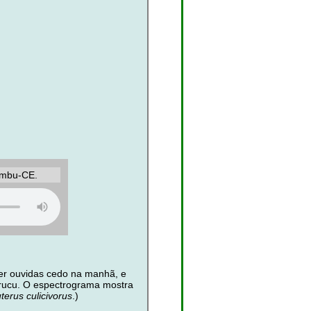
ambu-CE.
r ouvidas cedo na manhã, e
rucu. O espectrograma mostra
terus culicivorus
.)