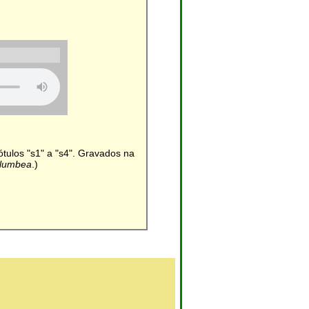
ótulos "s1" a "s4". Gravados na
 plumbea
.)