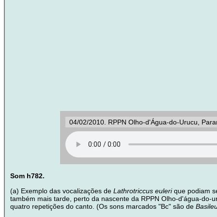
04/02/2010. RPPN Olho-d'Água-do-Urucu, Par
Som h782.
(a) Exemplo das vocalizações de
Lathrotriccus euleri
que podiam se
também mais tarde, perto da nascente da RPPN Olho-d'água-do-u
quatro repetições do canto. (Os sons marcados "Bc" são de
Basileu