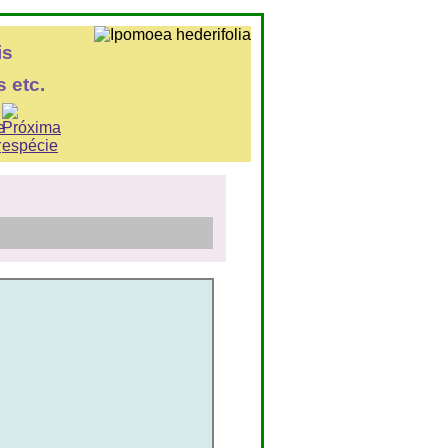
is
 etc.