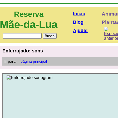
Reserva
Início
Anima
Mãe-da-Lua
Blog
Plantas
Ajude!
Enferrujado: sons
Ir para:
página principal