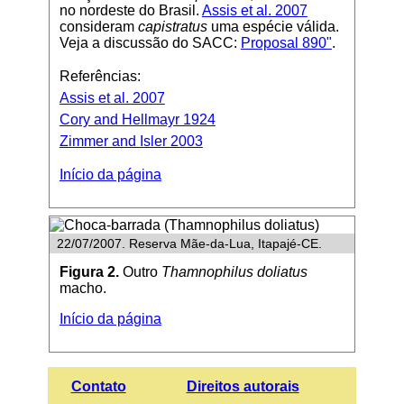
no nordeste do Brasil.
Assis et al. 2007
consideram
capistratus
uma espécie válida.
Veja a discussão do SACC:
Proposal 890"
.
Referências:
Assis et al. 2007
Cory and Hellmayr 1924
Zimmer and Isler 2003
Início da página
22/07/2007. Reserva Mãe-da-Lua, Itapajé-CE.
Figura 2.
Outro
Thamnophilus doliatus
macho.
Início da página
Contato
Direitos autorais