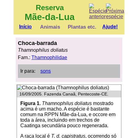
Reserva
Mãe-da-Lua
Início
Animais
Plantas etc.
Ajude!
Choca-barrada
Thamnophilus doliatus
Fam.:
Thamnophilidae
Ir para:
sons
16/09/2005. Fazenda Canaã, Pentecoste-CE.
Figura 1.
Thamnophilus doliatus
mostrado
acima é um macho. A espécie é bastante
comum na RPPN Mãe-da-Lua, e occore em
toda a área, incluindo em trechos de
Caatinga secundária pouco regenerada.
A raça local é
T. d. capistratus
, ocorrendo só