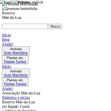
Reserva
Mãe-da-Lua
Início
Blog
Ajude!
Animais
Aves
Mamíferos
Plantas etc.
Plantas
Fungos
Início
Animais
Aves
Mamíferos
Plantas etc.
Plantas
Fungos
Ajude!
Associação Mãe-da-Lua
Histórico e sócios
Reserva Mãe-da-Lua
em Itapajé, Ceará,
a 120 km de Fortaleza.