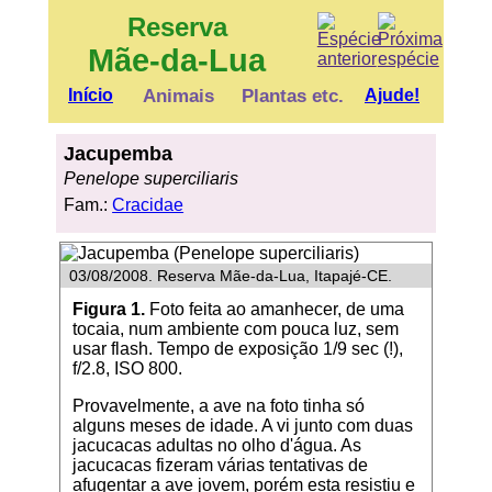
Reserva
Mãe-da-Lua
Início
Animais
Plantas etc.
Ajude!
Jacupemba
Penelope superciliaris
Fam.:
Cracidae
03/08/2008. Reserva Mãe-da-Lua, Itapajé-CE.
Figura 1.
Foto feita ao amanhecer, de uma
tocaia, num ambiente com pouca luz, sem
usar flash. Tempo de exposição 1/9 sec (!),
f/2.8, ISO 800.
Provavelmente, a ave na foto tinha só
alguns meses de idade. A vi junto com duas
jacucacas adultas no olho d'água. As
jacucacas fizeram várias tentativas de
afugentar a ave jovem, porém esta resistiu e