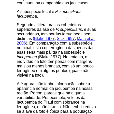
continuou na companhia das jacucacas.
A subespécie local é
P. superciliaris
jacupemba
.
Segundo a literatura, as coberteiras
superiores da asa de
P. superciliaris
, e suas
secundárias, tem bordas ferrugíneas bem
distintas (
Blake 1977
,
Sick 1997
,
Mata et al.
2006
). Em comparação com a subespécie
nominal, esta cor ferrugínea das penas das
asas seria mais pálida na subespécie
jacupemba
(
Blake 1977
). No entanto, o
indivíduo na foto têm penas com margens
mais ou menos brancas, com só um pouco
ferrugíneo em alguns pontos (quase não
visível na foto).
Até agora, não tenho informação sobre a
aparência normal da jacupemba na nossa
região. Porém, parece que há alguma
variabilidade. Por exemplo, vi fotos da
jacupemba do Piauí com sobrancelha
ferrugínea, e não branca. Não tenho certeza
se a ave da foto é típica para a população