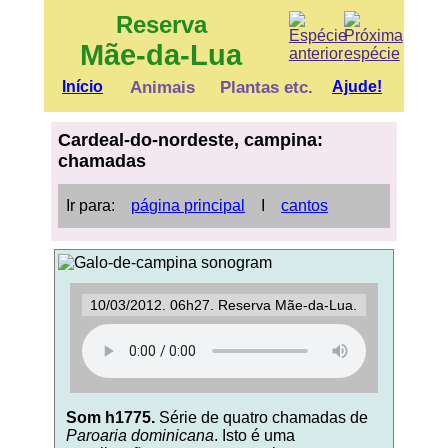
Reserva
Mãe-da-Lua
Início
Animais
Plantas etc.
Ajude!
Cardeal-do-nordeste, campina:
chamadas
Ir para:
página principal
Ι
cantos
10/03/2012. 06h27. Reserva Mãe-da-Lua.
Som h1775.
Série de quatro chamadas de
Paroaria dominicana
. Isto é uma