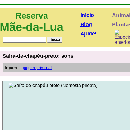
Reserva
Início
Anima
Mãe-da-Lua
Blog
Plantas
Ajude!
Saíra-de-chapéu-preto: sons
Ir para:
página principal