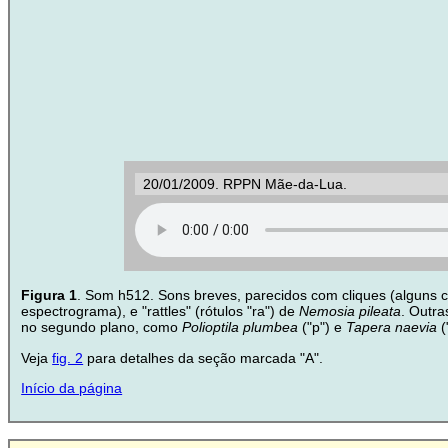
20/01/2009. RPPN Mãe-da-Lua.
Figura 1
. Som h512. Sons breves, parecidos com cliques (alguns c
espectrograma), e "rattles" (rótulos "ra") de
Nemosia pileata
. Outra
no segundo plano, como
Polioptila plumbea
("p") e
Tapera naevia
(
Veja
fig. 2
para detalhes da seção marcada "A".
Início da página