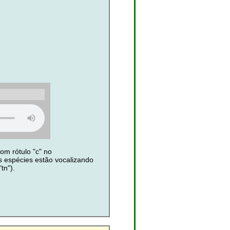
om rótulo "c" no
s espécies estão vocalizando
"tn").