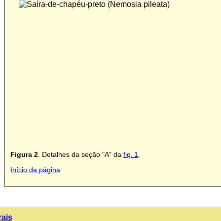
Figura 2
. Detalhes da seção "A" da
fig. 1
.
Início da página
rais