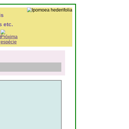
is
 etc.