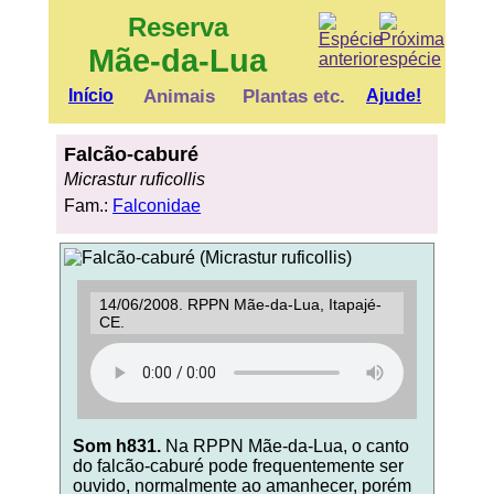
Reserva
Mãe-da-Lua
Início
Animais
Plantas etc.
Ajude!
Falcão-caburé
Micrastur ruficollis
Fam.:
Falconidae
14/06/2008. RPPN Mãe-da-Lua, Itapajé-
CE.
Som h831.
Na RPPN Mãe-da-Lua, o canto
do falcão-caburé pode frequentemente ser
ouvido, normalmente ao amanhecer, porém