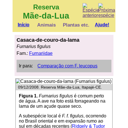
Reserva
Mãe-da-Lua
Início
Animais
Plantas etc.
Ajude!
Casaca-de-couro-da-lama
Furnarius figulus
Fam.:
Furnariidae
Ir para:
Comparação com F. leucopus
09/12/2008. Reserva Mãe-da-Lua, Itapajé-CE.
Figura 1.
Furnarius figulus
é comum perto
de água. A ave na foto está forrageando na
lama de um açude quase seco.
A subespécie local é
F. f. figulus
, ocorrendo
no Brasil oriental e em expansão rumo ao
sul em décadas recentes (
Ridgely & Tudor