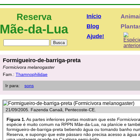
Reserva
Início
Anima
Mãe-da-Lua
Blog
Plantas
Ajude!
Formigueiro-de-barriga-preta
Formicivora melanogaster
Fam.:
Thamnophilidae
Ir para:
sons
21/09/2005. Fazenda Canaã, Pentecoste-CE.
Figura 1.
As partes inferiores pretas mostram que este
Formicivor
espécie é muito comum na RPPN Mãe-da-Lua, na planície e també
formigueiro-de-barriga-preta bebendo água ou tomando banho nu
Reserva, e supongo que este pássaro não precisa acesso a água a
uma vantagem grande na Caatinga semi-árida.