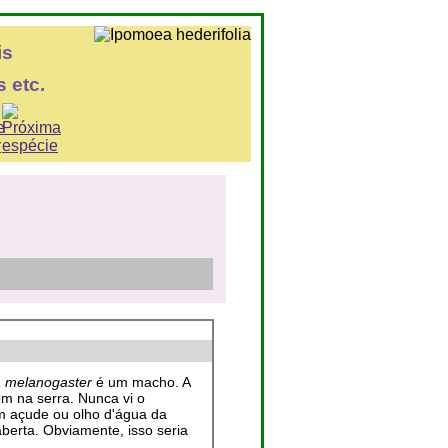
is
 etc.
a melanogaster
é um macho. A
m na serra. Nunca vi o
m açude ou olho d'água da
berta. Obviamente, isso seria