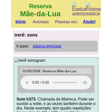
Reserva
Mãe-da-Lua
Início
Animais
Plantas etc.
Ajude!
Irerê: sons
Ir para:
página principal
02/05/2008. Reserva Mãe-da-Lua.
Som h373.
Chamada da Marreca. Pode ser
ouvido a noite, e as vezes também durante o
dia. Neste exemplo, tem quatro repetições