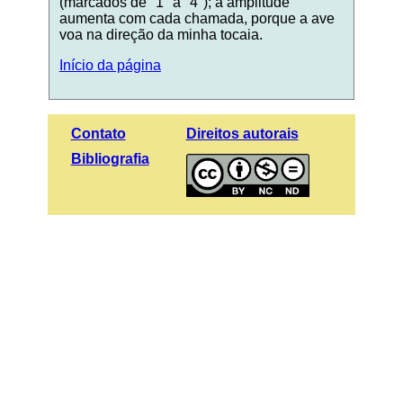
(marcados de "1" a "4"); a amplitude
aumenta com cada chamada, porque a ave
voa na direção da minha tocaia.
Início da página
Contato
Direitos autorais
Bibliografia