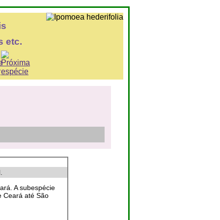
is
 etc.
.
ará. A subespécie
 e Ceará até São