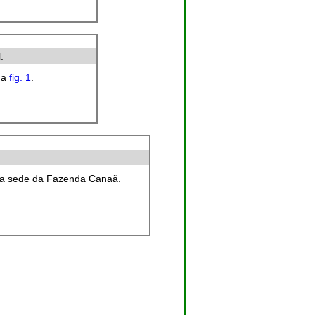
.
na
fig. 1
.
sa sede da Fazenda Canaã.