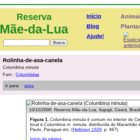
Reserva
Início
Anima
Mãe-da-Lua
Blog
Plantas
Ajude!
Rolinha-de-asa-canela
Columbina minuta
Fam.:
Columbidae
Ir para:
sons
10/10/2008. Reserva Mãe-da-Lua, Itapajé, Ceará, Brasil
Figura 1.
Columbina minuta
é comum no interior do Ce
local é
Columbina m. minuta
, distribuída do Maranhão
Paulo, Paraguai etc. (
Hellmayr 1929
, p. 467).
Início da página