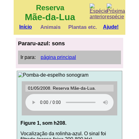
Reserva
Mãe-da-Lua
Início
Animais
Plantas etc.
Ajude!
Pararu-azul: sons
Ir para:
página principal
01/05/2008. Reserva Mãe-da-Lua.
Figure 1, som h208.
Vocalização da rolinha-azul. O sinal foi