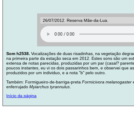
26/07/2012. Reserva Mãe-da-Lua.
Som h2538.
Vocalizações de duas risadinhas, na vegetação degr
na primeira parte da estação seca em 2012. Estes sons são um ex
extensa de notas parecidas, produzidas por um par (casal? parent
poucos instantes, eu vi os dois passarinhos bem, e observei que as
produzidos por um individuo, e a nota "b" pelo outro.
Também: Formigueiro-de-barriga-preta
Formicivora melanogaster
e
enferrujado
Myiarchus tyrannulus
.
Início da página