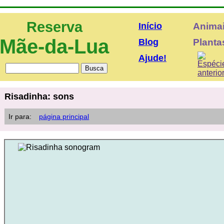
Reserva
Início
Anima
Mãe-da-Lua
Blog
Plantas
Ajude!
Risadinha: sons
Ir para:
página principal