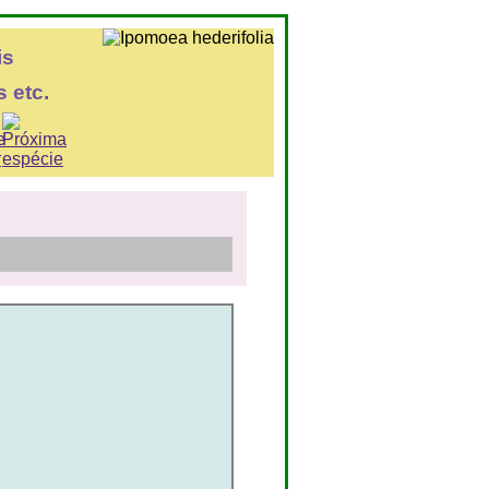
is
 etc.