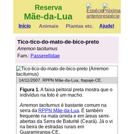
Reserva
Mãe-da-Lua
Início
Animais
Plantas etc.
Ajude!
Tico-tico-do-mato-de-bico-preto
Arremon taciturnus
Fam.:
Passerellidae
14/11/2007. RPPN Mãe-da-Lua, Itapajé-CE.
Figura 1.
A faixa peitoral preta mostra que o
indivíduo na foto é um macho.
Arremon taciturnus
é bastante comum na
serra da
RPPN Mãe-da-Lua
. É também
frequente na mata úmida e em áreas semi-
abertas da Serra de Baturité (Ceará). Já o vi
na beira de estradas rurais em
Guaramiranga-CE.