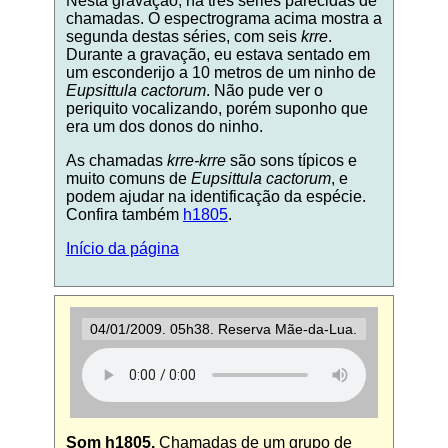
Nesta gravação, há três séries parecidas de
chamadas. O espectrograma acima mostra a
segunda destas séries, com seis
krre
.
Durante a gravação, eu estava sentado em
um esconderijo a 10 metros de um ninho de
Eupsittula cactorum
. Não pude ver o
periquito vocalizando, porém suponho que
era um dos donos do ninho.
As chamadas
krre-krre
são sons típicos e
muito comuns de
Eupsittula cactorum
, e
podem ajudar na identificação da espécie.
Confira também
h1805
.
Início da página
04/01/2009. 05h38. Reserva Mãe-da-Lua.
Som h1805.
Chamadas de um grupo de