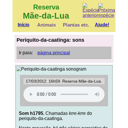
Reserva
Mãe-da-Lua
Início
Animais
Plantas etc.
Ajude!
Periquito-da-caatinga: sons
Ir para:
página principal
17/03/2012. 16h59. Reserva Mãe-da-Lua.
Som h1795.
Chamadas
krre-krre
do
periquito-da-caatinga.