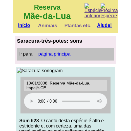
Reserva
Mãe-da-Lua
Início
Animais
Plantas etc.
Ajude!
Saracura-três-potes: sons
Ir para:
página principal
19/01/2008. Reserva Mãe-da-Lua,
Itapajé-CE.
Som h23.
O canto desta espécie é alto e
estridente e, com certeza, uma das