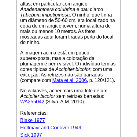
altas, em particular com angico
Anadenanthera colubrina
e pau d'arco
Tabebuia impetiginosa
. O ninho, que tinha
um diâmetro de 50-60 cm, era localizado na
copa de um angico jovem, numa altura de
mais ou menos 10 metros. As fotos
mostradas aqui foram tiradas perto do local
do ninho.
A imagem acima está um pouco
superexposta, mas a coloração da
plumagem é bem visível. O indivíduo tem as
cores típicas de
Accipiter bicolor
, com uma
exceção: As retrizes não são barradas
(compare com
Mata et al. 2006
, p. 120/121).
No wikiaves, achei mais uma foto de um
Accipiter bicolor
sem retrizes barradas:
WA255042
(Silva, A.M. 2010).
Referências:
Blake 1977
Hellmayr and Conover 1949
Sick 1997