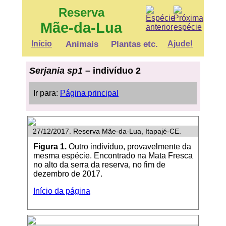
Reserva
Mãe-da-Lua
Início
Animais
Plantas etc.
Ajude!
Serjania sp1
– indivíduo 2
Ir para:
Página principal
27/12/2017. Reserva Mãe-da-Lua, Itapajé-CE.
Figura 1.
Outro indivíduo, provavelmente da
mesma espécie. Encontrado na Mata Fresca
no alto da serra da reserva, no fim de
dezembro de 2017.
Início da página