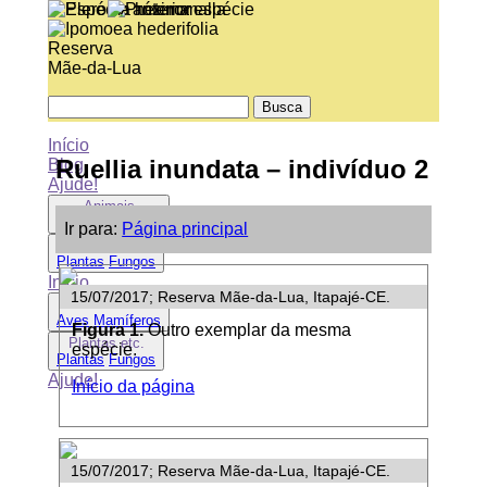
Reserva
Mãe-da-Lua
Início
Ruellia inundata
– indivíduo 2
Blog
Ajude!
Animais
Aves
Mamíferos
Ir para:
Página principal
Plantas etc.
Plantas
Fungos
Início
15/07/2017; Reserva Mãe-da-Lua, Itapajé-CE.
Animais
Aves
Mamíferos
Figura 1.
Outro exemplar da mesma
Plantas etc.
espécie.
Plantas
Fungos
Ajude!
Início da página
15/07/2017; Reserva Mãe-da-Lua, Itapajé-CE.